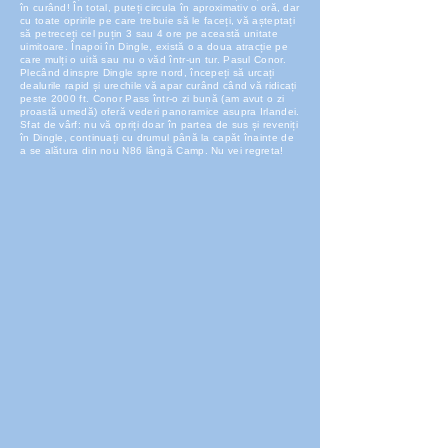
în curând! În total, puteți circula în aproximativ o oră, dar
cu toate opririle pe care trebuie să le faceți, vă așteptați
să petreceți cel puțin 3 sau 4 ore pe această unitate
uimitoare. Înapoi în Dingle, există o a doua atracție pe
care mulți o uită sau nu o văd într-un tur. Pasul Conor.
Plecând dinspre Dingle spre nord, începeți să urcați
dealurile rapid și urechile vă apar curând când vă ridicați
peste 2000 ft. Conor Pass într-o zi bună (am avut o zi
proastă umedă) oferă vederi panoramice asupra Irlandei.
Sfat de vârf: nu vă opriți doar în partea de sus și reveniți
în Dingle, continuați cu drumul până la capăt înainte de
a se alătura din nou N86 lângă Camp. Nu vei regreta!