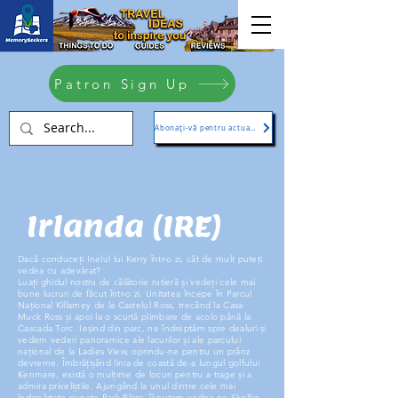
Patron Sign Up
Abonați-vă pentru actualizări
Irlanda (IRE)
Dacă conduceți Inelul lui Kerry într-o zi, cât de mult puteți
vedea cu adevărat?
Luați ghidul nostru de călătorie rutieră și vedeți cele mai
bune lucruri de făcut într-o zi. Unitatea începe în Parcul
Național Killarney de la Castelul Ross, trecând la Casa
Muck Ross și apoi la o scurtă plimbare de acolo până la
Cascada Torc. Ieșind din parc, ne îndreptăm spre dealuri și
vedem vederi panoramice ale lacurilor și ale parcului
național de la Ladies View, oprindu-ne pentru un prânz
devreme. Îmbrățișând linia de coastă de-a lungul golfului
Kenmare, există o mulțime de locuri pentru a trage și a
admira priveliștile. Ajungând la unul dintre cele mai
îndepărtate puncte Park Plaza, îl putem vedea pe Skellig