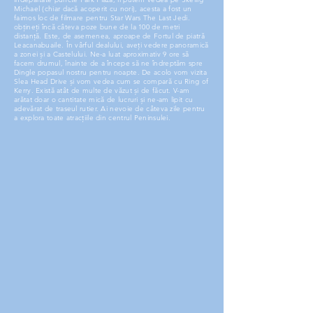
Michael (chiar dacă acoperit cu nori), acesta a fost un
faimos loc de filmare pentru Star Wars The Last Jedi.
obțineți încă câteva poze bune de la 100 de metri
distanță. Este, de asemenea, aproape de Fortul de piatră
Leacanabuaile. În vârful dealului, aveți vedere panoramică
a zonei și a Castelului. Ne-a luat aproximativ 9 ore să
facem drumul, înainte de a începe să ne îndreptăm spre
Dingle popasul nostru pentru noapte. De acolo vom vizita
Slea Head Drive și vom vedea cum se compară cu Ring of
Kerry. Există atât de multe de văzut și de făcut. V-am
arătat doar o cantitate mică de lucruri și ne-am lipit cu
adevărat de traseul rutier. Ai nevoie de câteva zile pentru
a explora toate atracțiile din centrul Peninsulei.