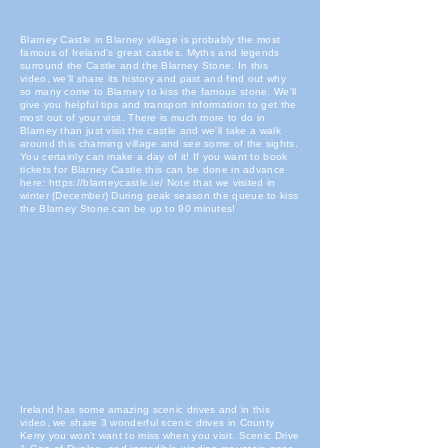
Blarney Castle in Blarney village is probably the most
famous of Ireland's great castles. Myths and legends
surround the Castle and the Blarney Stone. In this
video, we'll share its history and past and find out why
so many come to Blarney to kiss the famous stone. We'll
give you helpful tips and transport information to get the
most out of your visit. There is much more to do in
Blarney than just visit the castle and we'll take a walk
around this charming village and see some of the sights.
You certainly can make a day of it! If you want to book
tickets for Blarney Castle this can be done in advance
here:
https://blarneycastle.ie/
Note that we visited in
winter (December) During peak season the queue to kiss
the Blarney Stone can be up to 90 minutes!
Ireland has some amazing scenic drives and in this
video, we share 3 wonderful scenic drives in County
Kerry you won't want to miss when you visit. Scenic Drive