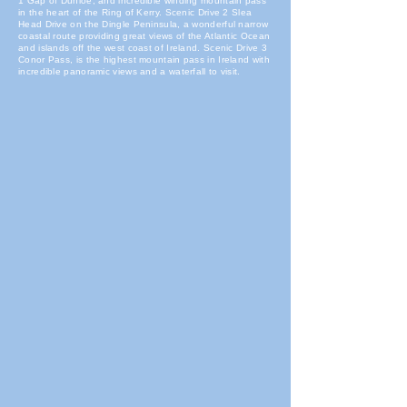
1 Gap of Dunloe, and incredible winding mountain pass
in the heart of the Ring of Kerry. Scenic Drive 2 Slea
Head Drive on the Dingle Peninsula, a wonderful narrow
coastal route providing great views of the Atlantic Ocean
and islands off the west coast of Ireland. Scenic Drive 3
Conor Pass, is the highest mountain pass in Ireland with
incredible panoramic views and a waterfall to visit.