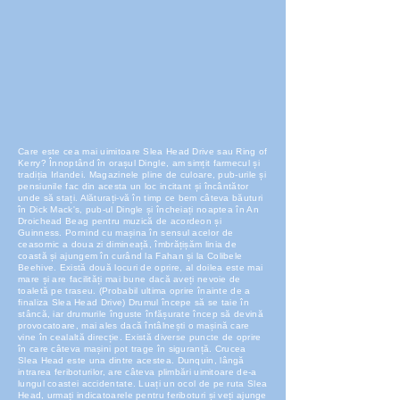
Care este cea mai uimitoare Slea Head Drive sau Ring of
Kerry? Înnoptând în orașul Dingle, am simțit farmecul și
tradiția Irlandei. Magazinele pline de culoare, pub-urile și
pensiunile fac din acesta un loc incitant și încântător
unde să stați. Alăturați-vă în timp ce bem câteva băuturi
în Dick Mack's, pub-ul Dingle și încheiați noaptea în An
Droichead Beag pentru muzică de acordeon și
Guinness. Pornind cu mașina în sensul acelor de
ceasornic a doua zi dimineață, îmbrățișăm linia de
coastă și ajungem în curând la Fahan și la Colibele
Beehive. Există două locuri de oprire, al doilea este mai
mare și are facilități mai bune dacă aveți nevoie de
toaletă pe traseu. (Probabil ultima oprire înainte de a
finaliza Slea Head Drive) Drumul începe să se taie în
stâncă, iar drumurile înguste înfășurate încep să devină
provocatoare, mai ales dacă întâlnești o mașină care
vine în cealaltă direcție. Există diverse puncte de oprire
în care câteva mașini pot trage în siguranță. Crucea
Slea Head este una dintre acestea. Dunquin, lângă
intrarea feriboturilor, are câteva plimbări uimitoare de-a
lungul coastei accidentate. Luați un ocol de pe ruta Slea
Head, urmați indicatoarele pentru feriboturi și veți ajunge